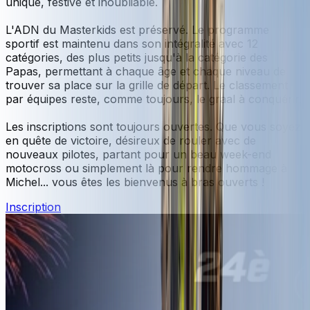
unique, festive et inoubliable.
L'ADN du Masterkids est préservé. Le programme
sportif est maintenu dans son intégralité avec 12
catégories, des plus petits jusqu'à la catégorie des
Papas, permettant à chaque âge et chaque niveau de
trouver sa place sur la grille de départ. Le classement
par équipes reste, comme toujours, le graal à conquérir.
Les inscriptions sont toujours ouvertes. Que vous soyez
en quête de victoire, désireux de rouler avec de
nouveaux pilotes, partant pour un beau week-end
motocross ou simplement là pour rendre hommage à
Michel... vous êtes les bienvenus à bras ouverts !
Inscription