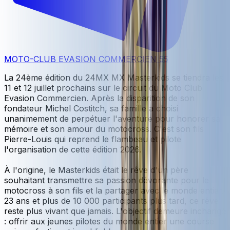
MOTO-CLUB EVASION COMMERCIEN 55
La 24ème édition du 24MX MX Masterkids se tiendra les
11 et 12 juillet prochains sur le circuit du Moto Club
Evasion Commercien. Après la disparition de son
fondateur Michel Costitch, sa famille a choisi
unanimement de perpétuer l'aventure pour honorer sa
mémoire et son amour du motocross. C'est son fils
Pierre-Louis qui reprend le flambeau et pilote
l'organisation de cette édition 2026.
À l'origine, le Masterkids était le rêve d'un père
souhaitant transmettre sa passion dévorante pour le
motocross à son fils et la partager avec le monde entier.
23 ans et plus de 10 000 participants plus tard, ce rêve
reste plus vivant que jamais. L'objectif demeure inchangé
: offrir aux jeunes pilotes du monde entier une course