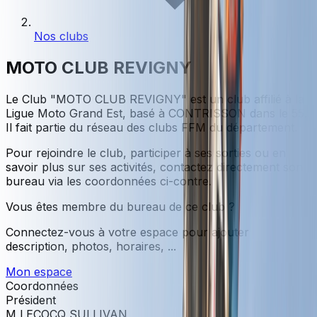
Nos clubs
MOTO CLUB REVIGNY
Le Club "
MOTO CLUB REVIGNY
" est un club affilié à la
Ligue Moto Grand Est
, basé à CONTRISSON dans le 55
.
Il fait partie du réseau des clubs FFM du département.
Pour rejoindre le club, participer à ses sorties ou en
savoir plus sur ses activités, contactez directement son
bureau via les coordonnées ci-contre.
Vous êtes membre du bureau de ce club ?
Connectez-vous à votre espace pour ajouter
description, photos, horaires, ...
Mon espace
Coordonnées
Président
M LECOCQ SULLIVAN